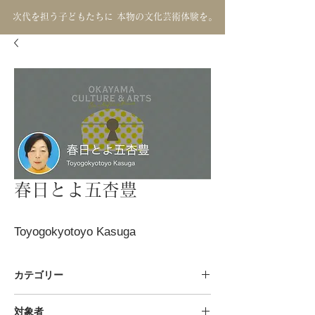
次代を担う子どもたちに 本物の文化芸術体験を。
春日とよ五杏豊
Toyogokyotoyo Kasuga
カテゴリー
音楽 / 伝統音楽 小唄
対象者