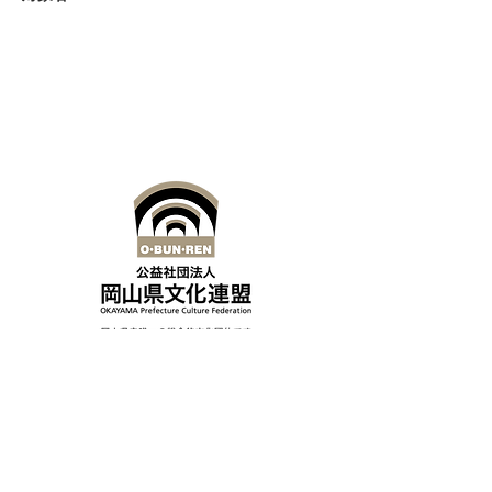
一般、初級者、中級者、上級者、高
齢者
公益社団法人岡山県文化連盟
〒700-0814
岡山県岡山市北区天神町8-54
岡山県天神山文化プラザ3F
TEL
086-234-2626
FAX
086-234-8300
e-mail
bunkaren@o-bunren.jp