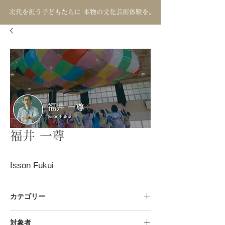
次代を担う子どもたちに 本物の文化芸術体験を。
福井 一尊
Isson Fukui
カテゴリー
彫刻 / 造形表現
対象者