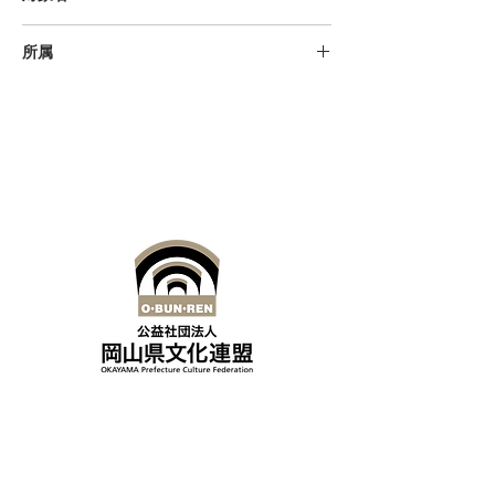
幼児、小学生、中学生、高校生、大
所属
学生、一般、初級者、中級者、上級
者
岡山宮城会、岡山三曲協会
公益社団法人岡山県文化連盟
〒700-0814
岡山県岡山市北区天神町8-54