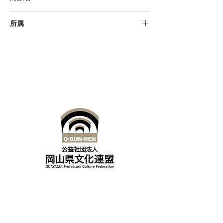
幼児、小学生、中学生、高校生、大
所属
学生、一般、初級者、中級者、上級
者、高齢者、障害のある方
備前陶友会
公益社団法人岡山県文化連盟
〒700-0814
岡山県岡山市北区天神町8-54