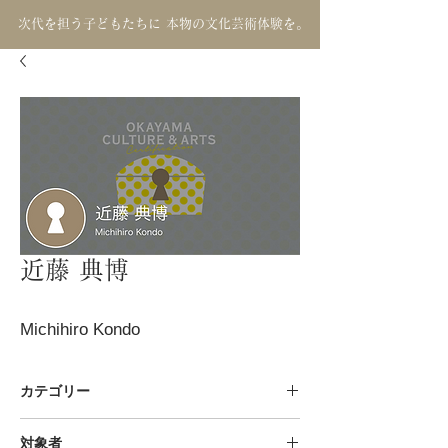
次代を担う子どもたちに 本物の文化芸術体験を。
近藤 典博
Michihiro Kondo
カテゴリー
生活文化 / 着付け
対象者